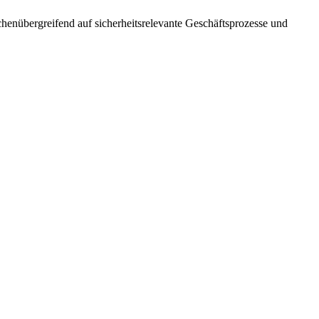
­übergreifend auf sicherheits­relevante Geschäfts­prozesse und