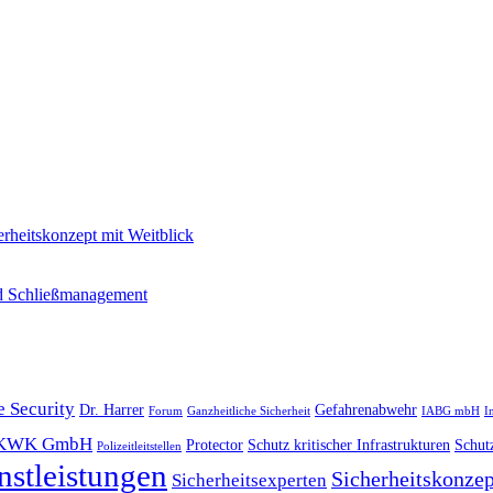
erheitskonzept mit Weitblick
und Schließmanagement
e Security
Dr. Harrer
Gefahrenabwehr
Forum
Ganzheitliche Sicherheit
IABG mbH
I
KWK GmbH
Protector
Schutz kritischer Infrastrukturen
Schutz
Polizeitleitstellen
nstleistungen
Sicherheitskonzep
Sicherheitsexperten