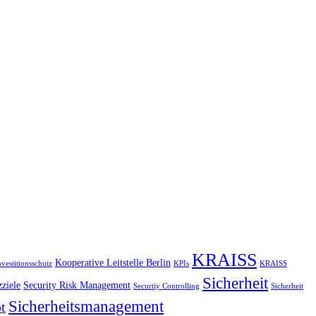
KRAISS
Kooperative Leitstelle Berlin
nvestitionsschutz
KPIs
KRAISS
Sicherheit
ziele
Security Risk Management
Securtiy Controlling
Sicherheit
Sicherheitsmanagement
t