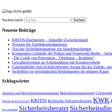
Suchen nach:
Neueste Beiträge
KRITIS-Dachgesetz – Aktueller Zwischenstand
Normen für Zutrittskontrollanlagen
Von der Sicherheitsstrategie zur Standortsicherheit
Kooperative Leitstelle der Polizei und Feuerwehr Berlin – Sich
„Die Logik von Prävention – Detektion – Reaktion“
Gewaltprävention an Arbeitsplätzen mit Kundenverkehr
Ganzheitlicher und rechtskonformer Ansatz für das Zutritts- 
Sicherheit vor terroristischen Bedrohungen im urbanen Raum
Schlagwörter
Corporat
Ausweis-und Berechtigungsmanagement
Bedrohungsmanagement
KWK
KRITIS
Kritische Infrastrukturen
WILKE & KOLLEGEN
Sicherheitsdie
Sicherheitsberater
für Leitstellen