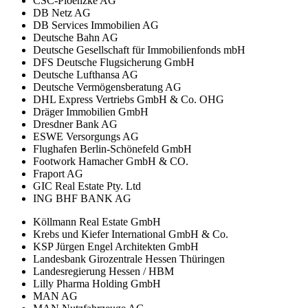
CSC-Ploenzke AG
DB Netz AG
DB Services Immobilien AG
Deutsche Bahn AG
Deutsche Gesellschaft für Immobilienfonds mbH
DFS Deutsche Flugsicherung GmbH
Deutsche Lufthansa AG
Deutsche Vermögensberatung AG
DHL Express Vertriebs GmbH & Co. OHG
Dräger Immobilien GmbH
Dresdner Bank AG
ESWE Versorgungs AG
Flughafen Berlin-Schönefeld GmbH
Footwork Hamacher GmbH & CO.
Fraport AG
GIC Real Estate Pty. Ltd
ING BHF BANK AG
Köllmann Real Estate GmbH
Krebs und Kiefer International GmbH & Co.
KSP Jürgen Engel Architekten GmbH
Landesbank Girozentrale Hessen Thüringen
Landesregierung Hessen / HBM
Lilly Pharma Holding GmbH
MAN AG