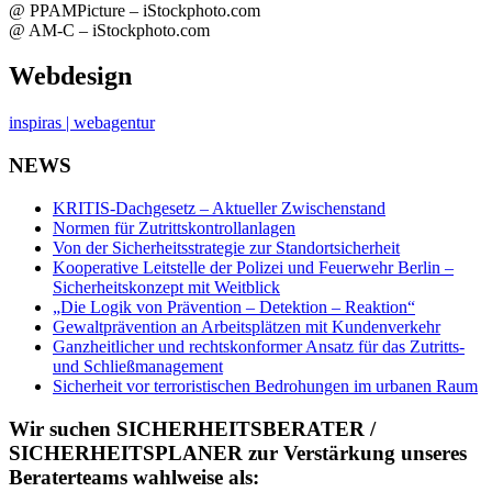
@ PPAMPicture – iStockphoto.com
@ AM-C – iStockphoto.com
Webdesign
inspiras | webagentur
NEWS
KRITIS-Dachgesetz – Aktueller Zwischenstand
Normen für Zutrittskontrollanlagen
Von der Sicherheitsstrategie zur Standortsicherheit
Kooperative Leitstelle der Polizei und Feuerwehr Berlin –
Sicherheitskonzept mit Weitblick
„Die Logik von Prävention – Detektion – Reaktion“
Gewaltprävention an Arbeitsplätzen mit Kundenverkehr
Ganzheitlicher und rechtskonformer Ansatz für das Zutritts-
und Schließmanagement
Sicherheit vor terroristischen Bedrohungen im urbanen Raum
Wir suchen SICHERHEITSBERATER /
SICHERHEITSPLANER zur Verstärkung unseres
Beraterteams wahlweise als: