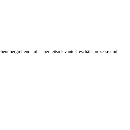
­übergreifend auf sicherheits­relevante Geschäfts­prozesse und