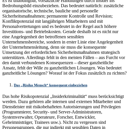
Es ist unabdingbar, vorsätzliche Handlungen durch Insider ins
Bedrohungsbild einzubeziehen. Das bedeutet natürlich: zusätzliche
organisatorische, technische, bauliche und personelle
Sicherheitsmaßnahmen; permanente Kontrolle und Revision;
Konfliktpotenzial mit langjährigen Mitarbeitern und mit
Personalvertretungen und es bedeutet in der Regel auch höhere
Investitions- und Betriebskosten. Gerade deshalb ist es nicht nur
eine Angelegenheit der betroffenen sensiblen
Unternehmensbereiche, sondern in erster Linie eine Angelegenheit
der Unternehmensleitung, denn sie muss die konsequente
Umsetzung der erforderlichen Sicherheitsmaßnahmen strategisch
unterstützen. Allerdings fehlt in den meisten Fällen – aus Furcht vor
den damit verbundenen Konsequenzen – dieser ganzheitliche
Ansatz, fehlt der Wille zu ganzheitlichen Lösungen. Was bedeutet
ganzheitliche Lösungen? Worauf ist der Fokus zusätzlich zu richten?
Das „Risiko Mensch“ konsequent einbeziehen
Das hohe Risikopotenzial „Insiderkriminalität“ muss berücksichtigt
werden. Dazu gehören alle internen und externen Mitarbeiter und
Dienstleister mit risikobehafteten Autorisierungen und Privilegien
(Programmierer, Security- und Server-Administratoren,
Systemverwalter, Operateure, Forscher, Entwickler,
Geheimnisträger, Trainees usw.). Nicht zu vergessen sind
Personengruppen, die nur indirekt mit sensiblen Daten in