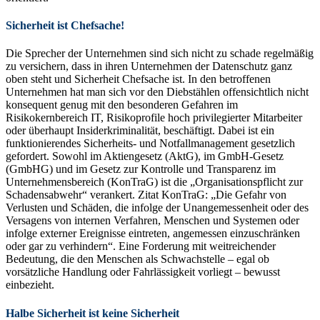
Sicherheit ist Chefsache!
Die Sprecher der Unternehmen sind sich nicht zu schade regelmäßig
zu versichern, dass in ihren Unternehmen der Datenschutz ganz
oben steht und Sicherheit Chefsache ist. In den betroffenen
Unternehmen hat man sich vor den Diebstählen offensichtlich nicht
konsequent genug mit den besonderen Gefahren im
Risikokernbereich IT, Risikoprofile hoch privilegierter Mitarbeiter
oder überhaupt Insiderkriminalität, beschäftigt. Dabei ist ein
funktionierendes Sicherheits- und Notfallmanagement gesetzlich
gefordert. Sowohl im Aktiengesetz (AktG), im GmbH-Gesetz
(GmbHG) und im Gesetz zur Kontrolle und Transparenz im
Unternehmensbereich (KonTraG) ist die „Organisationspflicht zur
Schadensabwehr“ verankert. Zitat KonTraG: „Die Gefahr von
Verlusten und Schäden, die infolge der Unangemessenheit oder des
Versagens von internen Verfahren, Menschen und Systemen oder
infolge externer Ereignisse eintreten, angemessen einzuschränken
oder gar zu verhindern“. Eine Forderung mit weitreichender
Bedeutung, die den Menschen als Schwachstelle – egal ob
vorsätzliche Handlung oder Fahrlässigkeit vorliegt – bewusst
einbezieht.
Halbe Sicherheit ist keine Sicherheit