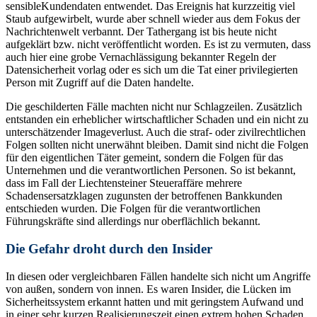
sensibleKundendaten entwendet. Das Ereignis hat kurzzeitig viel
Staub aufgewirbelt, wurde aber schnell wieder aus dem Fokus der
Nachrichtenwelt verbannt. Der Tathergang ist bis heute nicht
aufgeklärt bzw. nicht veröffentlicht worden. Es ist zu vermuten, dass
auch hier eine grobe Vernachlässigung bekannter Regeln der
Datensicherheit vorlag oder es sich um die Tat einer privilegierten
Person mit Zugriff auf die Daten handelte.
Die geschilderten Fälle machten nicht nur Schlagzeilen. Zusätzlich
entstanden ein erheblicher wirtschaftlicher Schaden und ein nicht zu
unterschätzender Imageverlust. Auch die straf- oder zivilrechtlichen
Folgen sollten nicht unerwähnt bleiben. Damit sind nicht die Folgen
für den eigentlichen Täter gemeint, sondern die Folgen für das
Unternehmen und die verantwortlichen Personen. So ist bekannt,
dass im Fall der Liechtensteiner Steueraffäre mehrere
Schadensersatzklagen zugunsten der betroffenen Bankkunden
entschieden wurden. Die Folgen für die verantwortlichen
Führungskräfte sind allerdings nur oberflächlich bekannt.
Die Gefahr droht durch den Insider
In diesen oder vergleichbaren Fällen handelte sich nicht um Angriffe
von außen, sondern von innen. Es waren Insider, die Lücken im
Sicherheitssystem erkannt hatten und mit geringstem Aufwand und
in einer sehr kurzen Realisierungszeit einen extrem hohen Schaden