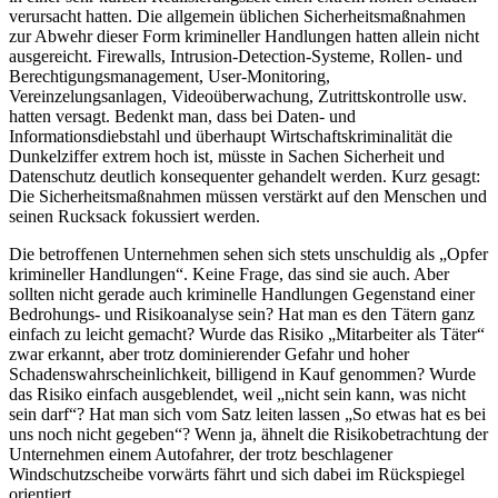
verursacht hatten. Die allgemein üblichen Sicherheitsmaßnahmen
zur Abwehr dieser Form krimineller Handlungen hatten allein nicht
ausgereicht. Firewalls, Intrusion-Detection-Systeme, Rollen- und
Berechtigungsmanagement, User-Monitoring,
Vereinzelungsanlagen, Videoüberwachung, Zutrittskontrolle usw.
hatten versagt. Bedenkt man, dass bei Daten- und
Informationsdiebstahl und überhaupt Wirtschaftskriminalität die
Dunkelziffer extrem hoch ist, müsste in Sachen Sicherheit und
Datenschutz deutlich konsequenter gehandelt werden. Kurz gesagt:
Die Sicherheitsmaßnahmen müssen verstärkt auf den Menschen und
seinen Rucksack fokussiert werden.
Die betroffenen Unternehmen sehen sich stets unschuldig als „Opfer
krimineller Handlungen“. Keine Frage, das sind sie auch. Aber
sollten nicht gerade auch kriminelle Handlungen Gegenstand einer
Bedrohungs- und Risikoanalyse sein? Hat man es den Tätern ganz
einfach zu leicht gemacht? Wurde das Risiko „Mitarbeiter als Täter“
zwar erkannt, aber trotz dominierender Gefahr und hoher
Schadenswahrscheinlichkeit, billigend in Kauf genommen? Wurde
das Risiko einfach ausgeblendet, weil „nicht sein kann, was nicht
sein darf“? Hat man sich vom Satz leiten lassen „So etwas hat es bei
uns noch nicht gegeben“? Wenn ja, ähnelt die Risikobetrachtung der
Unternehmen einem Autofahrer, der trotz beschlagener
Windschutzscheibe vorwärts fährt und sich dabei im Rückspiegel
orientiert.